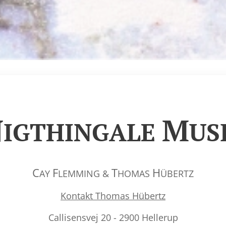
N
M
IGTHINGALE
US
C
F
T
H
AY
LEMMING &
HOMAS
ÜBERTZ
Kontakt Thomas Hübertz
Callisensvej 20 - 2900 Hellerup